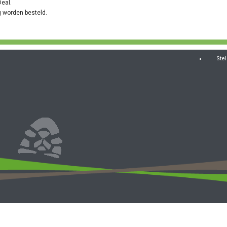
eal.
g
worden besteld
.
Stel