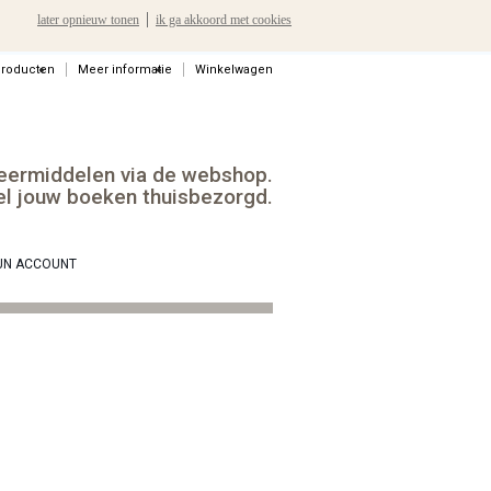
later opnieuw tonen
ik ga akkoord met cookies
producten
Meer informatie
Winkelwagen
leermiddelen via de webshop.
el jouw boeken thuisbezorgd.
JN ACCOUNT