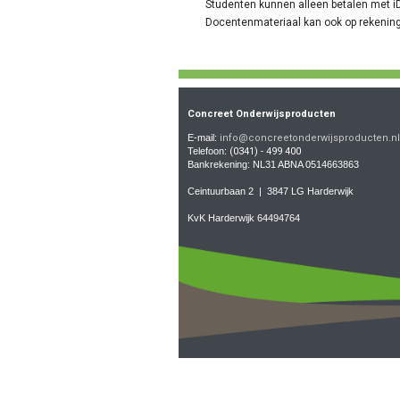
Studenten kunnen alleen betalen met iD
Docentenmateriaal kan ook
op rekenin
Concreet Onderwijsproducten
E-mail:
info@concreetonderwijsproducten.nl
Telefoon:
(0341) - 499 400
Bankrekening: NL31 ABNA 0514663863
Ceintuurbaan 2 | 3847 LG Harderwijk
KvK Harderwijk 64494764